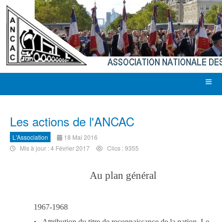
Les actions de l'ANCAC
L'Association
18 Mai 2016
Mis à jour : 4 Février 2017
Clics : 9355
Au plan général
1967-1968
•
Attribution du titre de reconnaissance de la nation. Le