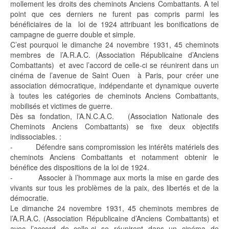
mollement les droits des cheminots Anciens Combattants. A tel
point que ces derniers ne furent pas compris parmi les
bénéficiaires de la loi de 1924 attribuant les bonifications de
campagne de guerre double et simple.
C’est pourquoi le dimanche 24 novembre 1931, 45 cheminots
membres de l’A.R.A.C. (Association Républicaine d’Anciens
Combattants) et avec l’accord de celle-ci se réunirent dans un
cinéma de l’avenue de Saint Ouen à Paris, pour créer une
association démocratique, indépendante et dynamique ouverte
à toutes les catégories de cheminots Anciens Combattants,
mobilisés et victimes de guerre.
Dès sa fondation, l’A.N.C.A.C. (Association Nationale des
Cheminots Anciens Combattants) se fixe deux objectifs
indissociables. :
- Défendre sans compromission les intérêts matériels des
cheminots Anciens Combattants et notamment obtenir le
bénéfice des dispositions de la loi de 1924.
- Associer à l’hommage aux morts la mise en garde des
vivants sur tous les problèmes de la paix, des libertés et de la
démocratie.
Le dimanche 24 novembre 1931, 45 cheminots membres de
l’A.R.A.C. (Association Républicaine d’Anciens Combattants) et
avec l’accord de celle-ci se réunirent dans un cinéma de