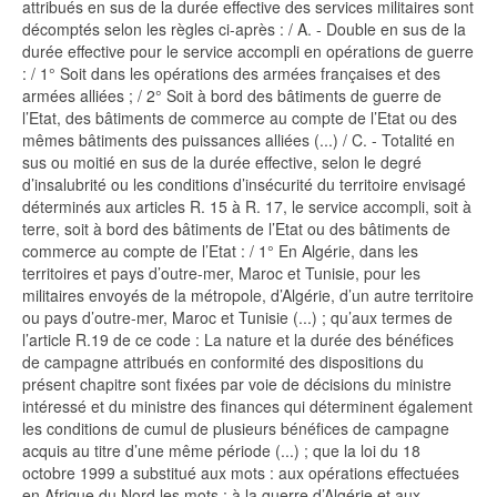
attribués en sus de la durée effective des services militaires sont
décomptés selon les règles ci-après : / A. - Double en sus de la
durée effective pour le service accompli en opérations de guerre
: / 1° Soit dans les opérations des armées françaises et des
armées alliées ; / 2° Soit à bord des bâtiments de guerre de
l’Etat, des bâtiments de commerce au compte de l’Etat ou des
mêmes bâtiments des puissances alliées (...) / C. - Totalité en
sus ou moitié en sus de la durée effective, selon le degré
d’insalubrité ou les conditions d’insécurité du territoire envisagé
déterminés aux articles R. 15 à R. 17, le service accompli, soit à
terre, soit à bord des bâtiments de l’Etat ou des bâtiments de
commerce au compte de l’Etat : / 1° En Algérie, dans les
territoires et pays d’outre-mer, Maroc et Tunisie, pour les
militaires envoyés de la métropole, d’Algérie, d’un autre territoire
ou pays d’outre-mer, Maroc et Tunisie (...) ; qu’aux termes de
l’article R.19 de ce code : La nature et la durée des bénéfices
de campagne attribués en conformité des dispositions du
présent chapitre sont fixées par voie de décisions du ministre
intéressé et du ministre des finances qui déterminent également
les conditions de cumul de plusieurs bénéfices de campagne
acquis au titre d’une même période (...) ; que la loi du 18
octobre 1999 a substitué aux mots : aux opérations effectuées
en Afrique du Nord les mots : à la guerre d’Algérie et aux